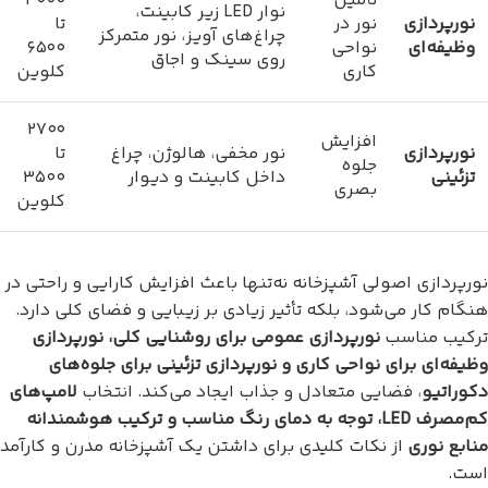
تأمین
۴۰۰۰
نوار LED زیر کابینت،
نورپردازی
نور در
تا
چراغ‌های آویز، نور متمرکز
وظیفه‌ای
نواحی
۶۵۰۰
روی سینک و اجاق
کاری
کلوین
۲۷۰۰
افزایش
نورپردازی
نور مخفی، هالوژن، چراغ
تا
جلوه
تزئینی
داخل کابینت و دیوار
۳۵۰۰
بصری
کلوین
نورپردازی اصولی آشپزخانه نه‌تنها باعث افزایش کارایی و راحتی در
هنگام کار می‌شود، بلکه تأثیر زیادی بر زیبایی و فضای کلی دارد.
ترکیب مناسب
نورپردازی عمومی برای روشنایی کلی، نورپردازی
وظیفه‌ای برای نواحی کاری و نورپردازی تزئینی برای جلوه‌های
دکوراتیو
، فضایی متعادل و جذاب ایجاد می‌کند. انتخاب
لامپ‌های
کم‌مصرف LED، توجه به دمای رنگ مناسب و ترکیب هوشمندانه
منابع نوری
از نکات کلیدی برای داشتن یک آشپزخانه مدرن و کارآمد
است.