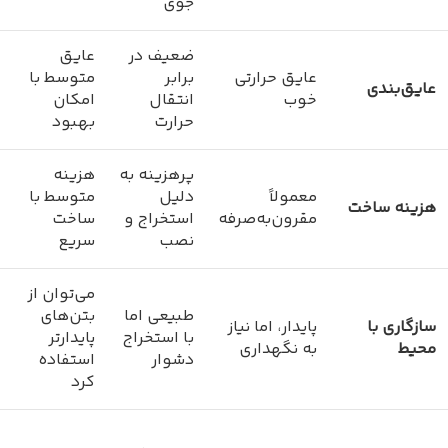
جوی
ضعیف در
عایق
عایق حرارتی
برابر
متوسط با
عایق‌بندی
خوب
انتقال
امکان
حرارت
بهبود
پرهزینه به
هزینه
معمولاً
دلیل
متوسط با
هزینه ساخت
مقرون‌به‌صرفه
استخراج و
ساخت
نصب
سریع
می‌توان از
طبیعی اما
بتن‌های
سازگاری با
پایدار، اما نیاز
با استخراج
پایدارتر
محیط
به نگهداری
دشوار
استفاده
کرد